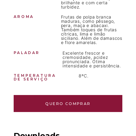
brilhante e com certa
turbidez.
AROMA
Frutas de polpa branca
maduras, como pêssego,
pera, maça e abacaxi.
Também toques de frutas
cítricas, lima e limão
siciliano. Além de damascos
e flore amarelas.
PALADAR
Excelente frescor e
cremosidade, acidez
pronunciada. Ótima
intensidade e persistência.
TEMPERATURA
8ºC.
DE SERVIÇO
QUERO COMPRAR
Downloads