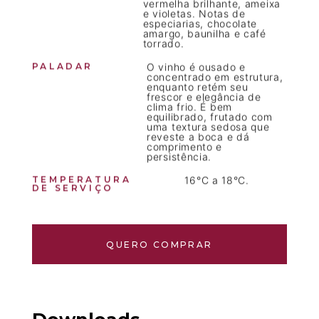
vermelha brilhante, ameixa
e violetas. Notas de
especiarias, chocolate
amargo, baunilha e café
torrado.
PALADAR
O vinho é ousado e
concentrado em estrutura,
enquanto retém seu
frescor e elegância de
clima frio. É bem
equilibrado, frutado com
uma textura sedosa que
reveste a boca e dá
comprimento e
persistência.
TEMPERATURA
16°C a 18°C.
DE SERVIÇO
QUERO COMPRAR