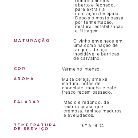
bombeamentos,
aberto e fechado,
para extrair a
coloração desejada.
Depois o mosto passa
por fermentação,
mistura, estabilização
e filtragem.
MATURAÇÃO
O vinho envelhece em
uma combinação de
tanques de aço
inoxidável e barricas
de carvalho.
COR
Vermelho intenso.
AROMA
Muita cereja, ameixa
madura, notas de
chocolate, mocha e café
fresco recém passado.
PALADAR
Macio e redondo, de
textura quase que
cremosa, taninos maduros
e aveludados.
TEMPERATURA
16º a 18°C.
DE SERVIÇO