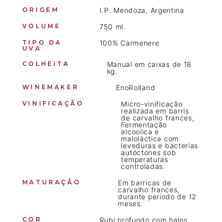
ORIGEM
I.P. Mendoza, Argentina
VOLUME
750 ml
TIPO DA
100% Carmenere
UVA
COLHEITA
Manual em caixas de 18
kg.
WINEMAKER
EnoRolland
VINIFICAÇÃO
Micro-vinificação
realizada em barris
de carvalho frances,
Fermentação
alcoolica e
maloláctica com
leveduras e bacterias
autóctones sob
temperaturas
controladas.
MATURAÇÃO
Em barricas de
carvalho frances,
durante periodo de 12
meses.
COR
Rubi profundo com halos