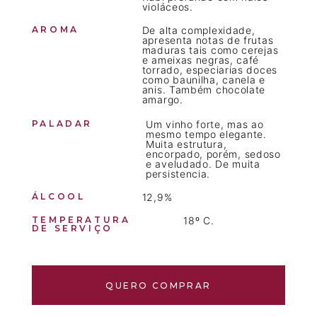
violáceos.
AROMA
De alta complexidade,
apresenta notas de frutas
maduras tais como cerejas
e ameixas negras, café
torrado, especiarias doces
como baunilha, canela e
anis. Também chocolate
amargo.
PALADAR
Um vinho forte, mas ao
mesmo tempo elegante.
Muita estrutura,
encorpado, porém, sedoso
e aveludado. De muita
persistencia.
ÁLCOOL
12,9%
TEMPERATURA
18º C.
DE SERVIÇO
QUERO COMPRAR